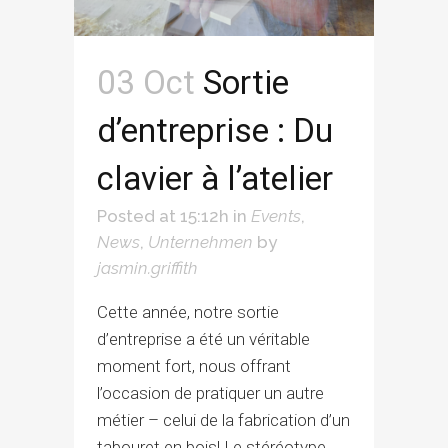
03 Oct
Sortie
d’entreprise : Du
clavier à l’atelier
Posted at 15:12h
in
Events
,
News
,
Unternehmen
by
jasmin.griffith
Cette année, notre sortie
d’entreprise a été un véritable
moment fort, nous offrant
l’occasion de pratiquer un autre
métier – celui de la fabrication d’un
tabouret en bois! Le stéréotype