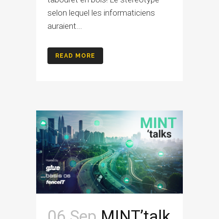
selon lequel les informaticiens
auraient...
READ MORE
06 Sep
MINT’talk