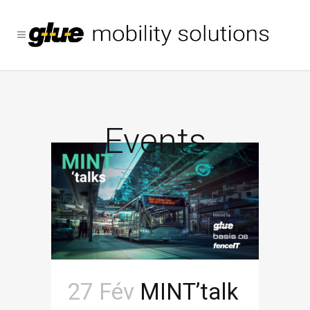
Events
27 Fév
MINT’talk