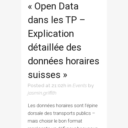
« Open Data
dans les TP –
Explication
détaillée des
données horaires
suisses »
Posted at 21:02h
in
Events
by
jasmin.griffith
Les données horaires sont l’épine
dorsale des transports publics –
mais choisir le bon format