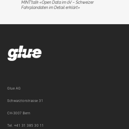
MINT’talk «Open Data im öV – Schweizer
Fahrplandaten im Detail erklärt»
Glue AG
Schwarztorstrasse 31
CH-3007 Bern
Tel. +41 31 385 30 11