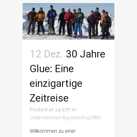
12 Dez.
30 Jahre
Glue: Eine
einzigartige
Zeitreise
Posted at 14:27h
in
Unternehmen
by
jasmin.griffith
Willkommen zu einer