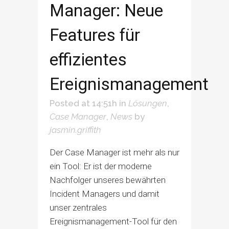
Manager: Neue
Features für
effizientes
Ereignismanagement
Posted at 14:51h
in
Lösungen
,
Case Manager
,
News
by
jasmin.griffith
Der Case Manager ist mehr als nur
ein Tool: Er ist der moderne
Nachfolger unseres bewährten
Incident Managers und damit
unser zentrales
Ereignismanagement-Tool für den