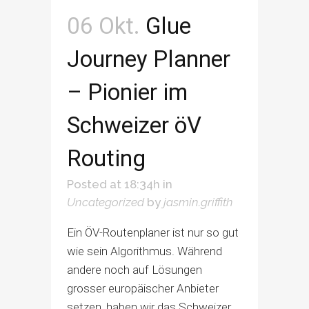
06 Okt.
Glue
Journey Planner
– Pionier im
Schweizer öV
Routing
Posted at 18:34h
in
Uncategorized
by
jasmin.griffith
Ein ÖV-Routenplaner ist nur so gut
wie sein Algorithmus. Während
andere noch auf Lösungen
grosser europäischer Anbieter
setzen, haben wir das Schweizer