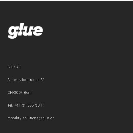
Glue AG
Schwarztorstrasse 31
CH-3007 Bern
Tel. +41 31 385 30 11
mobility-solutions@glue.ch