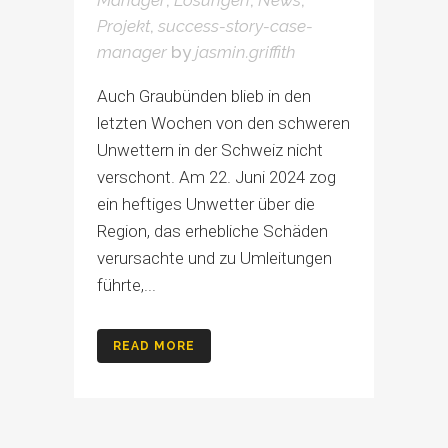
Manager
,
Lösungen
,
News
,
Projekt
,
success-story-case-
manager
by
jasmin.griffith
Auch Graubünden blieb in den
letzten Wochen von den schweren
Unwettern in der Schweiz nicht
verschont. Am 22. Juni 2024 zog
ein heftiges Unwetter über die
Region, das erhebliche Schäden
verursachte und zu Umleitungen
führte,...
READ MORE