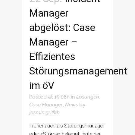
Manager
abgelöst: Case
Manager –
Effizientes
Störungsmanagement
im öV
Posted at 15:08h
in
Lösungen
,
Case Manager
,
News
by
jasmin.griffith
Früher auch als Störungsmanager
oder «Stöma» bekannt, legte der