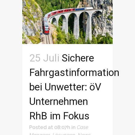
25 Juli
Sichere
Fahrgastinformation
bei Unwetter: öV
Unternehmen
RhB im Fokus
Posted at 08:07h
in
Case