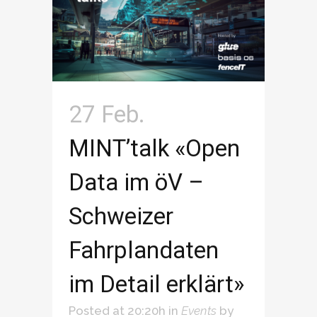
27 Feb.
MINT’talk «Open
Data im öV –
Schweizer
Fahrplandaten
im Detail erklärt»
Posted at 20:20h
in
Events
by