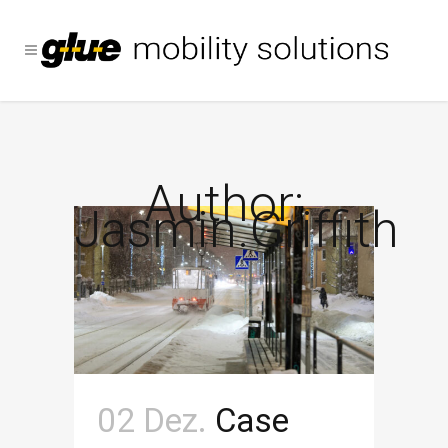
Author:
Jasmin.griffith
02 Dez.
Case