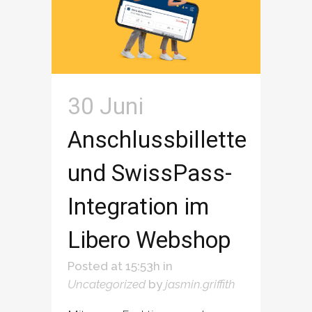
30 Juni
Anschlussbillette
und SwissPass-
Integration im
Libero Webshop
Posted at 15:53h
in
Uncategorized
by
jasmin.griffith