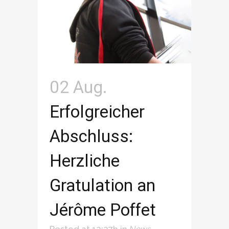
02 Aug.
Erfolgreicher
Abschluss:
Herzliche
Gratulation an
Jérôme Poffet
Posted at 12:27h
in
News
,