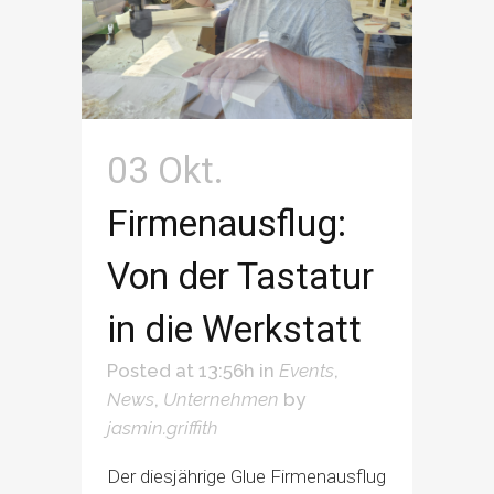
03 Okt.
Firmenausflug:
Von der Tastatur
in die Werkstatt
Posted at 13:56h
in
Events
,
News
,
Unternehmen
by
jasmin.griffith
Der diesjährige Glue Firmenausflug