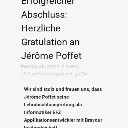
Erfolgreicher
Abschluss:
Herzliche
Gratulation an
Jérôme Poffet
Posted at 12:27h
in
News
,
Unternehmen
by
jasmin.griffith
Wir sind stolz und freuen uns, dass
Jérôme Poffet seine
Lehrabschlussprüfung als
Informatiker EFZ
Applikationsentwickler mit Bravour
bestanden hat!