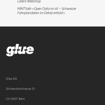
Libero Webshop
MINT’talk «Open Data im öV – Schweizer
Fahrplandaten im Detail erklärt»
Glue AG
Schwarztorstrasse 31
CH-3007 Bern